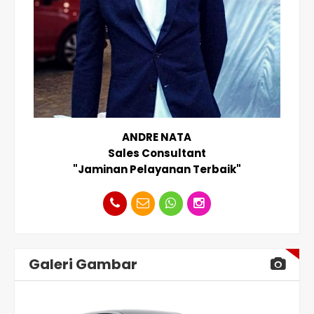
ANDRE NATA
Sales Consultant
"Jaminan Pelayanan Terbaik"
Galeri Gambar