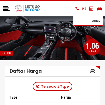
Hilux Double Cabin
Hilux BEV
Hi-Ace
Rangga
1.06
MILYAR
GR 86
Daftar Harga
Tersedia 2 Type
Type
Harga