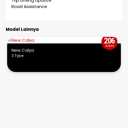
Trip Driving Update
Road Assistance
Model Lainnya
206
JUTAAN
New Calya
3 Type