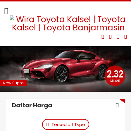
Hilux Double Cabin
Hilux BEV
Hi-Ace
Rangga
2.32
MILYAR
New Supra
Daftar Harga
Tersedia 1 Type