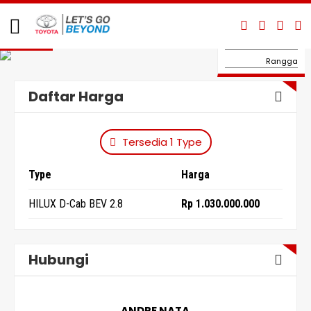
Hilux Double Cabin
1.03
Hilux BEV
MILYAR
Hilux BEV
Hi-Ace
Rangga
Daftar Harga
Tersedia 1 Type
Type
Harga
HILUX D-Cab BEV 2.8
Rp 1.030.000.000
Hubungi
ANDRE NATA